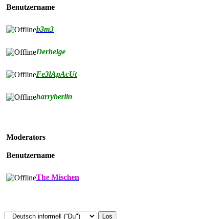
Benutzername
b3m3
Derhelge
Fe3lApAcUt
harryberlin
Moderators
Benutzername
The Mischen